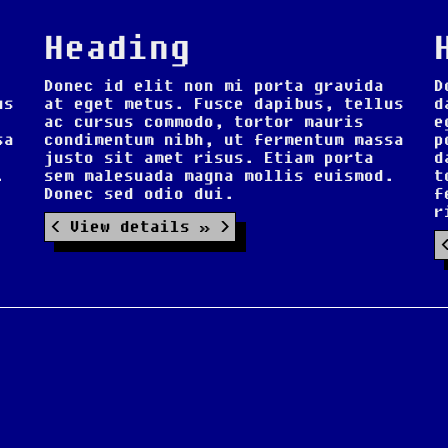
Heading
Donec id elit non mi porta gravida
D
us
at eget metus. Fusce dapibus, tellus
d
ac cursus commodo, tortor mauris
e
sa
condimentum nibh, ut fermentum massa
p
justo sit amet risus. Etiam porta
d
.
sem malesuada magna mollis euismod.
t
Donec sed odio dui.
f
r
View details »