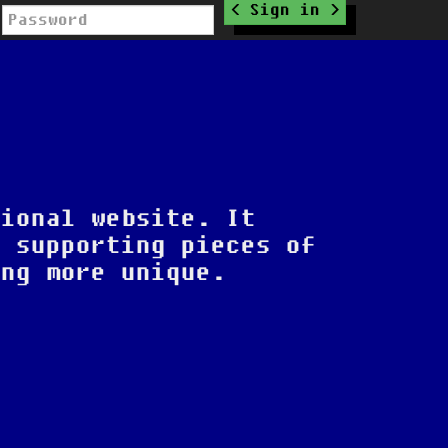
Sign in
tional website. It
e supporting pieces of
ing more unique.