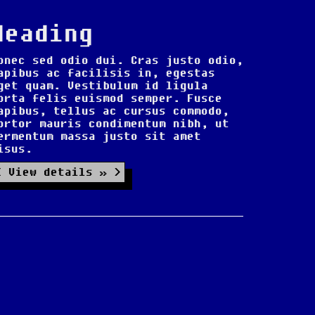
Heading
onec sed odio dui. Cras justo odio,
apibus ac facilisis in, egestas
get quam. Vestibulum id ligula
orta felis euismod semper. Fusce
apibus, tellus ac cursus commodo,
ortor mauris condimentum nibh, ut
ermentum massa justo sit amet
isus.
View details »